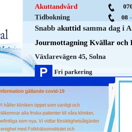
Akuttandvård
070
Tidbokning
08
Snabb a
kuttid
samma dag i A
Jourmottagning Kvällar och 
Växlarevägen 45, Solna
Fri parkering
Information gällande covid-19
Vi håller kliniken öppet som vanligt och
välkomnar alla friska patienter till våra kliniker,
befintliga som nya. Vi vidtar försiktighetsåtgärder
i enighet med Folkhälsoinstitutet och