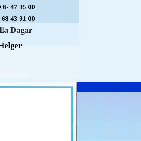
 6
- 47 95 00
-
68 43 91 00
lla Dagar
Helger