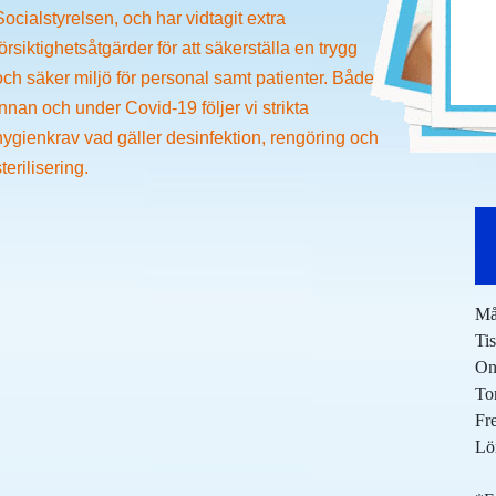
Socialstyrelsen, och har vidtagit extra
försiktighetsåtgärder för att säkerställa en trygg
och säker miljö för personal samt patienter. Både
innan och under Covid-19 följer vi strikta
hygienkrav vad gäller desinfektion, rengöring och
sterilisering.
Må
Ti
On
To
Fr
Lö