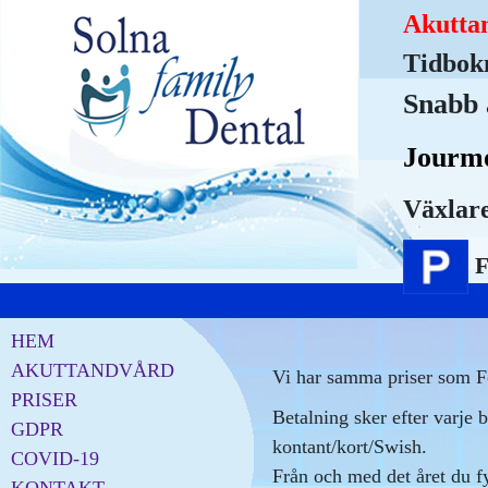
Akutta
Tidbok
Snabb 
Jourmo
Växlare
F
HEM
AKUTTANDVÅRD
Vi har samma priser som F
PRISER
Betalning sker efter varje b
GDPR
kontant/kort/Swish.
COVID-19
Från och med det året du fy