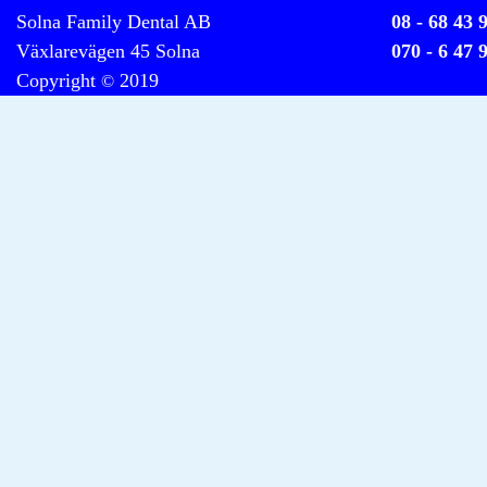
Solna Family Dental AB
08 - 68 43 
Växlarevägen 45 Solna
070 - 6 47 
Copyright
2019
©