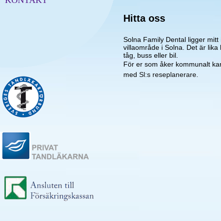
KONTAKT
Hitta oss
Solna Family Dental
ligger mitt
villaområde i
Solna
. Det är lika 
tåg, buss eller bil.
För er som åker kommunalt kan 
med
Sl:s reseplanerare
.