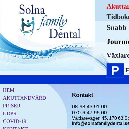
Akutta
Tidbok
Snabb 
Jourmo
Växlare
F
HEM
Kontakt
AKUTTANDVÅRD
PRISER
08-68 43 91 00
070-6 47 95 00
GDPR
Växlarevägen 45, 170 63
S
COVID-19
info@solnafamilydental.s